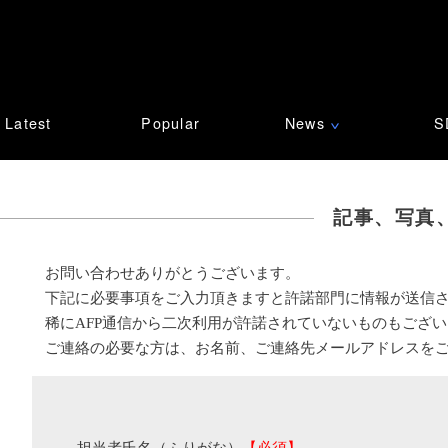
Latest
Popular
News
S
∨
記事、写真
お問い合わせありがとうございます。
下記に必要事項をご入力頂きますと許諾部門に情報が送信
稀にAFP通信から二次利用が許諾されていないものもござ
ご連絡の必要な方は、お名前、ご連絡先メールアドレスを