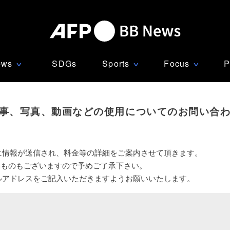
ews
SDGs
Sports
Focus
P
∨
∨
∨
事、写真、動画などの使用についてのお問い合
に情報が送信され、料金等の詳細をご案内させて頂きます。
いものもございますので予めご了承下さい。
ルアドレスをご記入いただきますようお願いいたします。