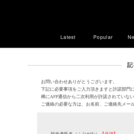
Latest
Popular
N
記
お問い合わせありがとうございます。
下記に必要事項をご入力頂きますと許諾部門
稀にAFP通信から二次利用が許諾されていな
ご連絡の必要な方は、お名前、ご連絡先メー