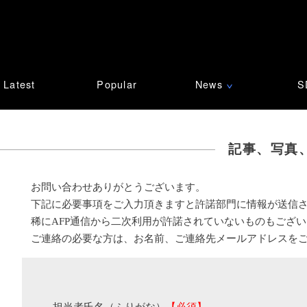
Latest
Popular
News
S
∨
記事、写真
お問い合わせありがとうございます。
下記に必要事項をご入力頂きますと許諾部門に情報が送信
稀にAFP通信から二次利用が許諾されていないものもござ
ご連絡の必要な方は、お名前、ご連絡先メールアドレスを