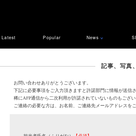
Latest
Popular
News
S
∨
記事、写真
お問い合わせありがとうございます。
下記に必要事項をご入力頂きますと許諾部門に情報が送信
稀にAFP通信から二次利用が許諾されていないものもござ
ご連絡の必要な方は、お名前、ご連絡先メールアドレスを