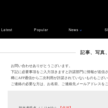
Latest
Popular
News
S
∨
記事、写真
お問い合わせありがとうございます。
下記に必要事項をご入力頂きますと許諾部門に情報が送信
稀にAFP通信から二次利用が許諾されていないものもござ
ご連絡の必要な方は、お名前、ご連絡先メールアドレスを