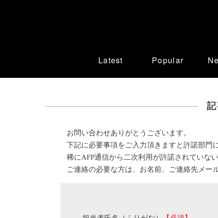
Latest
Popular
N
記
お問い合わせありがとうございます。
下記に必要事項をご入力頂きますと許諾部門
稀にAFP通信から二次利用が許諾されていな
ご連絡の必要な方は、お名前、ご連絡先メー