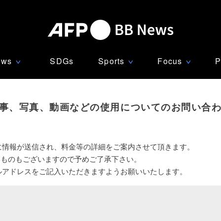
ews
SDGs
Sports
Focus
P
∨
∨
∨
事、写真、動画などの使用についてのお問い合
に情報が送信され、料金等の詳細をご案内させて頂きます。
いものもございますので予めご了承下さい。
ルアドレスをご記入いただきますようお願いいたします。