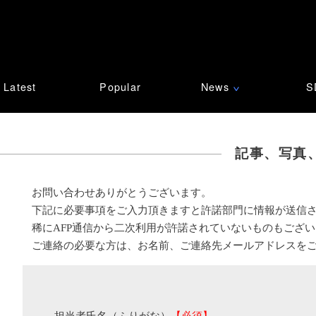
Latest
Popular
News
S
∨
記事、写真
お問い合わせありがとうございます。
下記に必要事項をご入力頂きますと許諾部門に情報が送信
稀にAFP通信から二次利用が許諾されていないものもござ
ご連絡の必要な方は、お名前、ご連絡先メールアドレスを