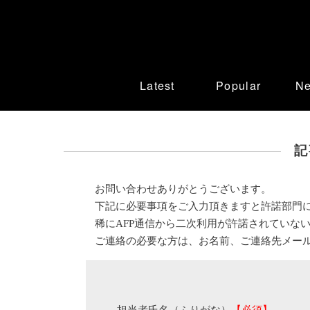
Latest
Popular
N
記
お問い合わせありがとうございます。
下記に必要事項をご入力頂きますと許諾部門
稀にAFP通信から二次利用が許諾されていな
ご連絡の必要な方は、お名前、ご連絡先メー