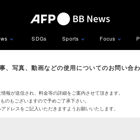
ews
SDGs
Sports
Focus
P
∨
∨
∨
事、写真、動画などの使用についてのお問い合
に情報が送信され、料金等の詳細をご案内させて頂きます。
いものもございますので予めご了承下さい。
ルアドレスをご記入いただきますようお願いいたします。