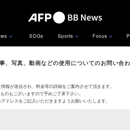
ews
SDGs
Sports
Focus
P
∨
∨
∨
事、写真、動画などの使用についてのお問い合
に情報が送信され、料金等の詳細をご案内させて頂きます。
いものもございますので予めご了承下さい。
ルアドレスをご記入いただきますようお願いいたします。