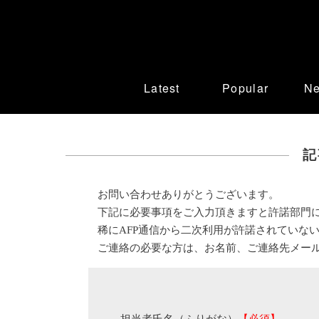
Latest
Popular
N
記
お問い合わせありがとうございます。
下記に必要事項をご入力頂きますと許諾部門
稀にAFP通信から二次利用が許諾されていな
ご連絡の必要な方は、お名前、ご連絡先メー