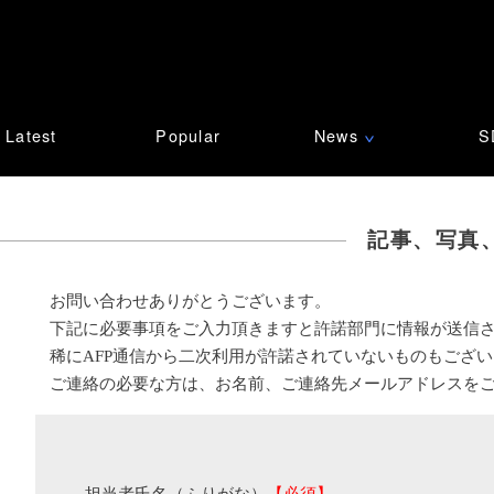
Latest
Popular
News
S
∨
記事、写真
お問い合わせありがとうございます。
下記に必要事項をご入力頂きますと許諾部門に情報が送信
稀にAFP通信から二次利用が許諾されていないものもござ
ご連絡の必要な方は、お名前、ご連絡先メールアドレスを