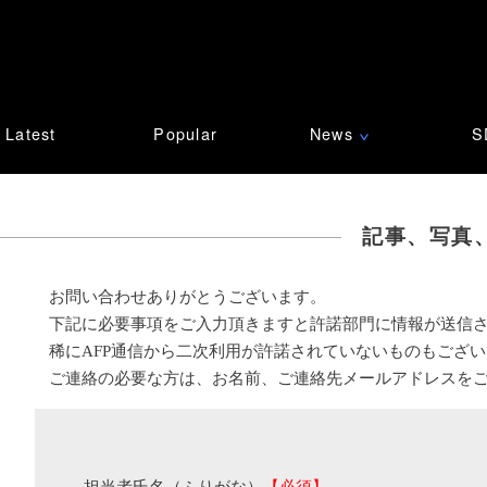
Latest
Popular
News
S
∨
記事、写真
お問い合わせありがとうございます。
下記に必要事項をご入力頂きますと許諾部門に情報が送信
稀にAFP通信から二次利用が許諾されていないものもござ
ご連絡の必要な方は、お名前、ご連絡先メールアドレスを