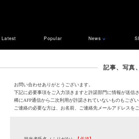
Latest
Popular
News
S
∨
記事、写真
お問い合わせありがとうございます。
下記に必要事項をご入力頂きますと許諾部門に情報が送信
稀にAFP通信から二次利用が許諾されていないものもござ
ご連絡の必要な方は、お名前、ご連絡先メールアドレスを