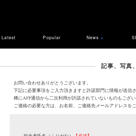
Latest
Popular
News
S
∨
記事、写真
お問い合わせありがとうございます。
下記に必要事項をご入力頂きますと許諾部門に情報が送信
稀にAFP通信から二次利用が許諾されていないものもござ
ご連絡の必要な方は、お名前、ご連絡先メールアドレスを