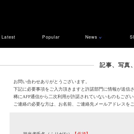
Latest
Popular
News
S
∨
記事、写真
お問い合わせありがとうございます。
下記に必要事項をご入力頂きますと許諾部門に情報が送信
稀にAFP通信から二次利用が許諾されていないものもござ
ご連絡の必要な方は、お名前、ご連絡先メールアドレスを