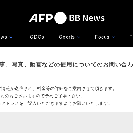
ews
SDGs
Sports
Focus
P
∨
∨
∨
事、写真、動画などの使用についてのお問い合
に情報が送信され、料金等の詳細をご案内させて頂きます。
いものもございますので予めご了承下さい。
ルアドレスをご記入いただきますようお願いいたします。