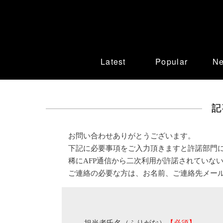
Latest
Popular
N
記
お問い合わせありがとうございます。
下記に必要事項をご入力頂きますと許諾部門
稀にAFP通信から二次利用が許諾されていな
ご連絡の必要な方は、お名前、ご連絡先メー