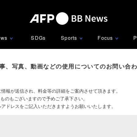
ews
SDGs
Sports
Focus
P
∨
∨
∨
事、写真、動画などの使用についてのお問い合
に情報が送信され、料金等の詳細をご案内させて頂きます。
いものもございますので予めご了承下さい。
ルアドレスをご記入いただきますようお願いいたします。