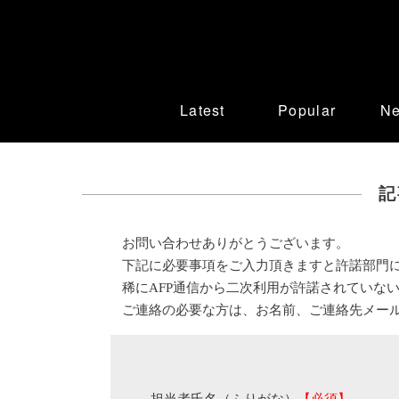
Latest
Popular
N
記
お問い合わせありがとうございます。
下記に必要事項をご入力頂きますと許諾部門
稀にAFP通信から二次利用が許諾されていな
ご連絡の必要な方は、お名前、ご連絡先メー