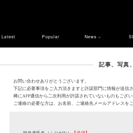
Latest
Popular
News
S
∨
記事、写真
お問い合わせありがとうございます。
下記に必要事項をご入力頂きますと許諾部門に情報が送信
稀にAFP通信から二次利用が許諾されていないものもござ
ご連絡の必要な方は、お名前、ご連絡先メールアドレスを