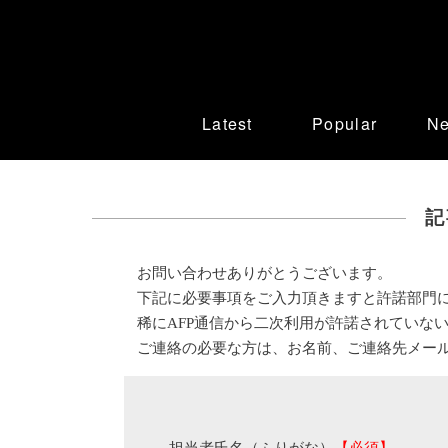
Latest
Popular
N
記
お問い合わせありがとうございます。
下記に必要事項をご入力頂きますと許諾部門
稀にAFP通信から二次利用が許諾されていな
ご連絡の必要な方は、お名前、ご連絡先メー