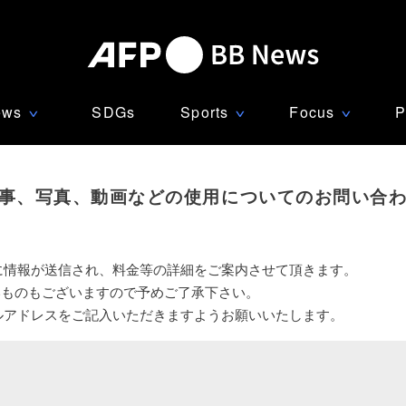
ews
SDGs
Sports
Focus
P
∨
∨
∨
事、写真、動画などの使用についてのお問い合
に情報が送信され、料金等の詳細をご案内させて頂きます。
いものもございますので予めご了承下さい。
ルアドレスをご記入いただきますようお願いいたします。