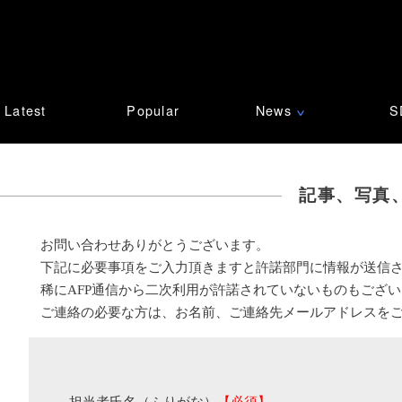
Latest
Popular
News
S
∨
記事、写真
お問い合わせありがとうございます。
下記に必要事項をご入力頂きますと許諾部門に情報が送信
稀にAFP通信から二次利用が許諾されていないものもござ
ご連絡の必要な方は、お名前、ご連絡先メールアドレスを