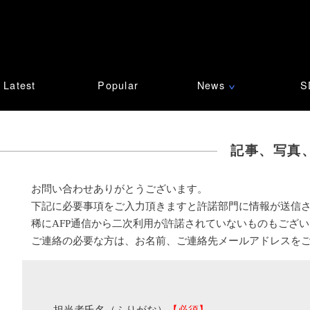
Latest
Popular
News
S
∨
記事、写真
お問い合わせありがとうございます。
下記に必要事項をご入力頂きますと許諾部門に情報が送信
稀にAFP通信から二次利用が許諾されていないものもござ
ご連絡の必要な方は、お名前、ご連絡先メールアドレスを