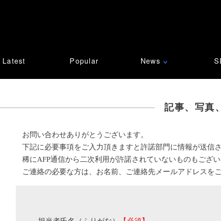
Latest
Popular
News
S
∨
記事、写真
お問い合わせありがとうございます。
下記に必要事項をご入力頂きますと許諾部門に情報が送信
稀にAFP通信から二次利用が許諾されていないものもござ
ご連絡の必要な方は、お名前、ご連絡先メールアドレスを