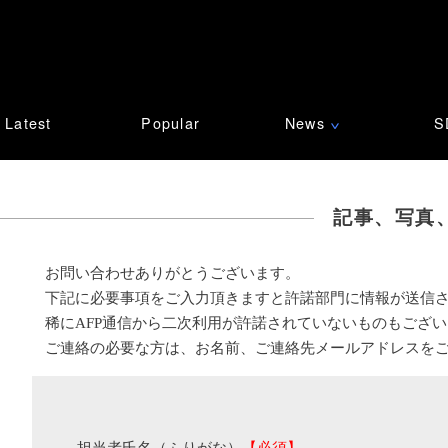
Latest
Popular
News
S
∨
記事、写真
お問い合わせありがとうございます。
下記に必要事項をご入力頂きますと許諾部門に情報が送信
稀にAFP通信から二次利用が許諾されていないものもござ
ご連絡の必要な方は、お名前、ご連絡先メールアドレスを