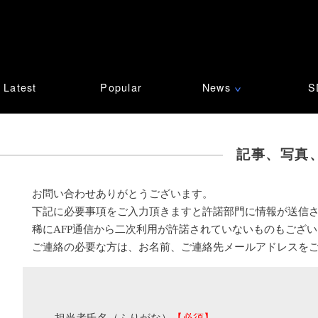
Latest
Popular
News
S
∨
記事、写真
お問い合わせありがとうございます。
下記に必要事項をご入力頂きますと許諾部門に情報が送信
稀にAFP通信から二次利用が許諾されていないものもござ
ご連絡の必要な方は、お名前、ご連絡先メールアドレスを