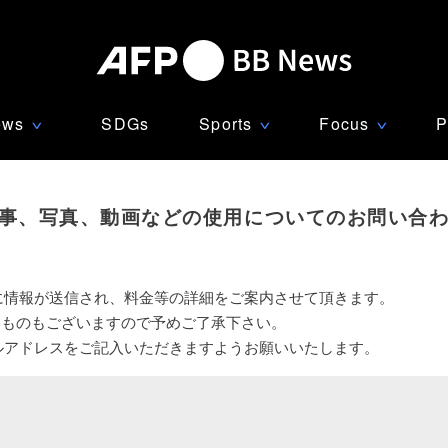
ews
SDGs
Sports
Focus
P
∨
∨
∨
事、写真、動画などの使用についてのお問い合
に情報が送信され、料金等の詳細をご案内させて頂きます。
いものもございますので予めご了承下さい。
ルアドレスをご記入いただきますようお願いいたします。