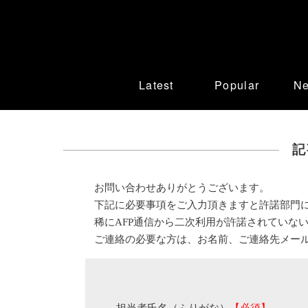
Latest
Popular
N
記
お問い合わせありがとうございます。
下記に必要事項をご入力頂きますと許諾部門
稀にAFP通信から二次利用が許諾されていな
ご連絡の必要な方は、お名前、ご連絡先メー