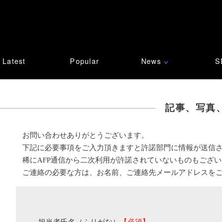
Latest
Popular
News
S
∨
記事、写真
お問い合わせありがとうございます。
下記に必要事項をご入力頂きますと許諾部門に情報が送信
稀にAFP通信から二次利用が許諾されていないものもござ
ご連絡の必要な方は、お名前、ご連絡先メールアドレスを