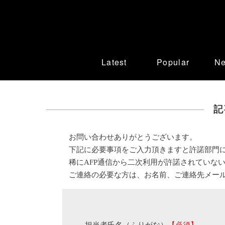
Latest
Popular
N
記
お問い合わせありがとうございます。
下記に必要事項をご入力頂きますと許諾部門
稀にAFP通信から二次利用が許諾されていな
ご連絡の必要な方は、お名前、ご連絡先メー