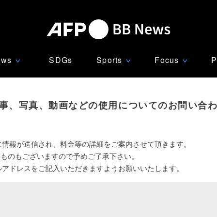
ews
SDGs
Sports
Focus
P
∨
∨
∨
事、写真、動画などの使用についてのお問い合
に情報が送信され、料金等の詳細をご案内させて頂きます。
いものもございますので予めご了承下さい。
ルアドレスをご記入いただきますようお願いいたします。