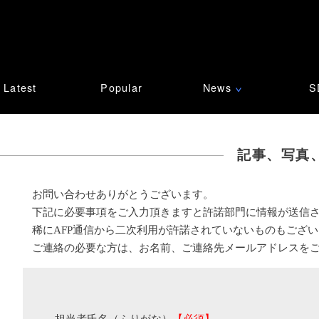
Latest
Popular
News
S
∨
記事、写真
お問い合わせありがとうございます。
下記に必要事項をご入力頂きますと許諾部門に情報が送信
稀にAFP通信から二次利用が許諾されていないものもござ
ご連絡の必要な方は、お名前、ご連絡先メールアドレスを