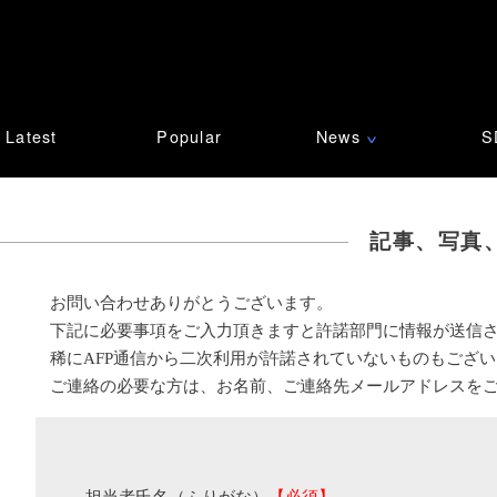
Latest
Popular
News
S
∨
記事、写真
お問い合わせありがとうございます。
下記に必要事項をご入力頂きますと許諾部門に情報が送信
稀にAFP通信から二次利用が許諾されていないものもござ
ご連絡の必要な方は、お名前、ご連絡先メールアドレスを