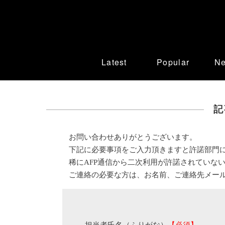
Latest
Popular
N
記
お問い合わせありがとうございます。
下記に必要事項をご入力頂きますと許諾部門
稀にAFP通信から二次利用が許諾されていな
ご連絡の必要な方は、お名前、ご連絡先メー