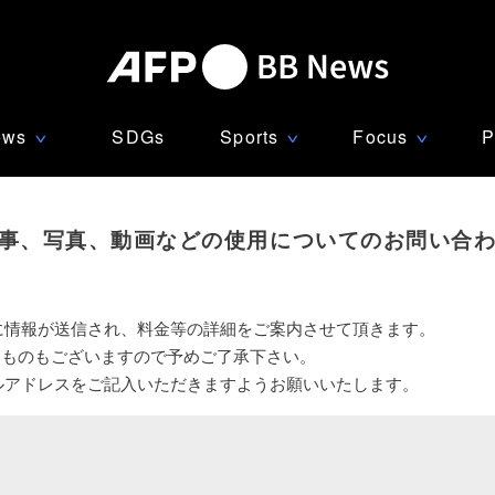
ews
SDGs
Sports
Focus
P
∨
∨
∨
事、写真、動画などの使用についてのお問い合
に情報が送信され、料金等の詳細をご案内させて頂きます。
いものもございますので予めご了承下さい。
ルアドレスをご記入いただきますようお願いいたします。