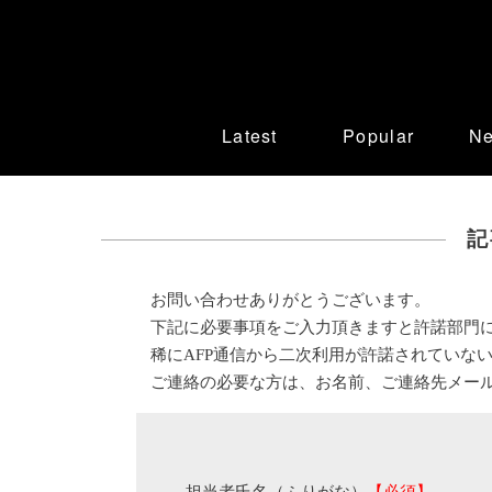
Latest
Popular
N
記
お問い合わせありがとうございます。
下記に必要事項をご入力頂きますと許諾部門
稀にAFP通信から二次利用が許諾されていな
ご連絡の必要な方は、お名前、ご連絡先メー