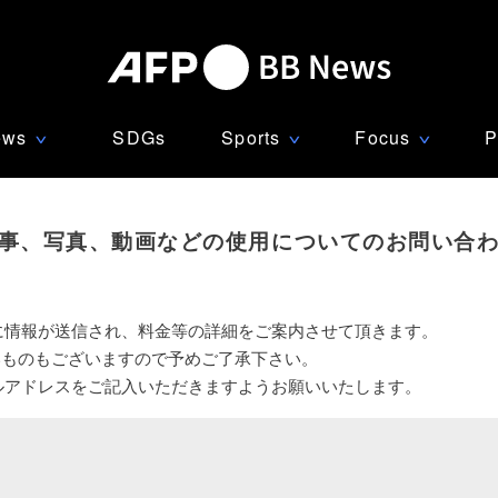
ews
SDGs
Sports
Focus
P
∨
∨
∨
事、写真、動画などの使用についてのお問い合
に情報が送信され、料金等の詳細をご案内させて頂きます。
いものもございますので予めご了承下さい。
ルアドレスをご記入いただきますようお願いいたします。