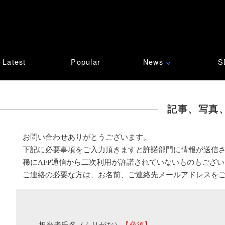
Latest
Popular
News
S
∨
記事、写真
お問い合わせありがとうございます。
下記に必要事項をご入力頂きますと許諾部門に情報が送信
稀にAFP通信から二次利用が許諾されていないものもござ
ご連絡の必要な方は、お名前、ご連絡先メールアドレスを