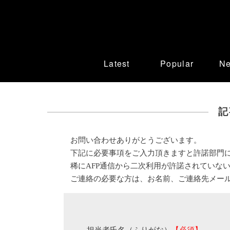
Latest
Popular
N
記
お問い合わせありがとうございます。
下記に必要事項をご入力頂きますと許諾部門
稀にAFP通信から二次利用が許諾されていな
ご連絡の必要な方は、お名前、ご連絡先メー