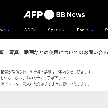
ews
SDGs
Sports
Focus
P
∨
∨
∨
事、写真、動画などの使用についてのお問い合
に情報が送信され、料金等の詳細をご案内させて頂きます。
いものもございますので予めご了承下さい。
ルアドレスをご記入いただきますようお願いいたします。