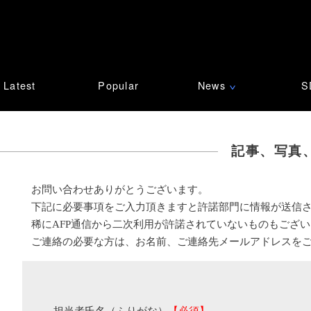
Latest
Popular
News
S
∨
記事、写真
お問い合わせありがとうございます。
下記に必要事項をご入力頂きますと許諾部門に情報が送信
稀にAFP通信から二次利用が許諾されていないものもござ
ご連絡の必要な方は、お名前、ご連絡先メールアドレスを