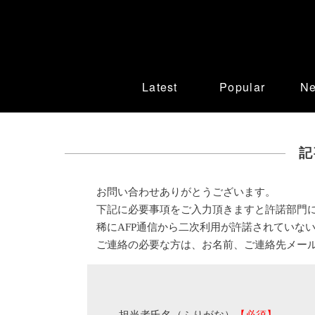
Latest
Popular
N
記
お問い合わせありがとうございます。
下記に必要事項をご入力頂きますと許諾部門
稀にAFP通信から二次利用が許諾されていな
ご連絡の必要な方は、お名前、ご連絡先メー