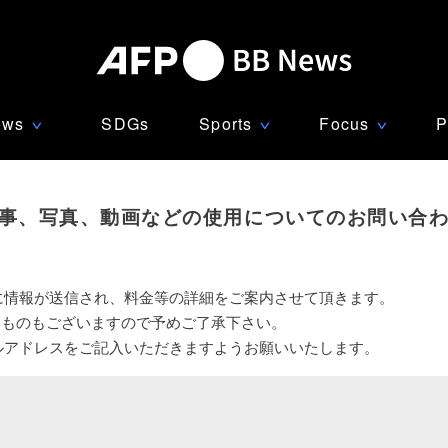
ews
SDGs
Sports
Focus
P
∨
∨
∨
事、写真、動画などの使用についてのお問い合
に情報が送信され、料金等の詳細をご案内させて頂きます。
いものもございますので予めご了承下さい。
ルアドレスをご記入いただきますようお願いいたします。