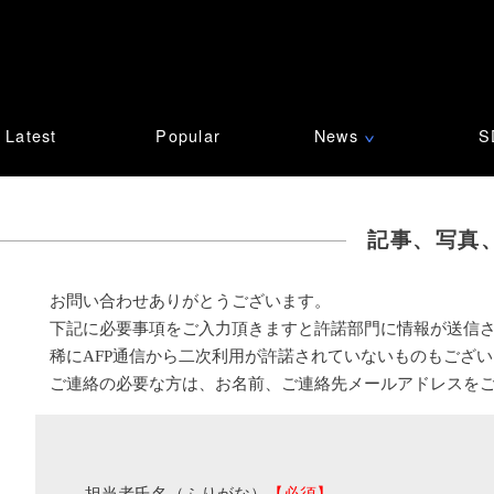
Latest
Popular
News
S
∨
記事、写真
お問い合わせありがとうございます。
下記に必要事項をご入力頂きますと許諾部門に情報が送信
稀にAFP通信から二次利用が許諾されていないものもござ
ご連絡の必要な方は、お名前、ご連絡先メールアドレスを