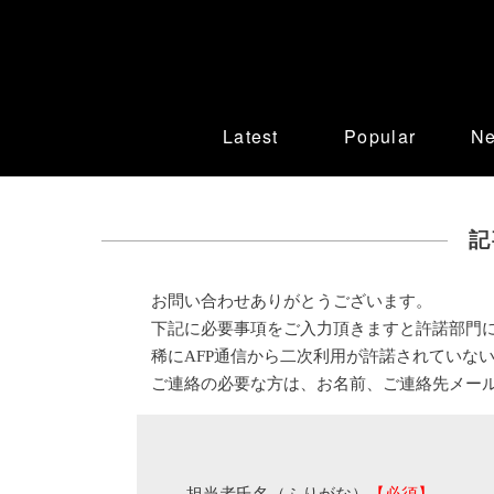
Latest
Popular
N
記
お問い合わせありがとうございます。
下記に必要事項をご入力頂きますと許諾部門
稀にAFP通信から二次利用が許諾されていな
ご連絡の必要な方は、お名前、ご連絡先メー