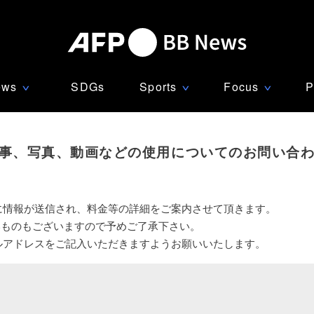
ews
SDGs
Sports
Focus
P
∨
∨
∨
事、写真、動画などの使用についてのお問い合
に情報が送信され、料金等の詳細をご案内させて頂きます。
いものもございますので予めご了承下さい。
ルアドレスをご記入いただきますようお願いいたします。