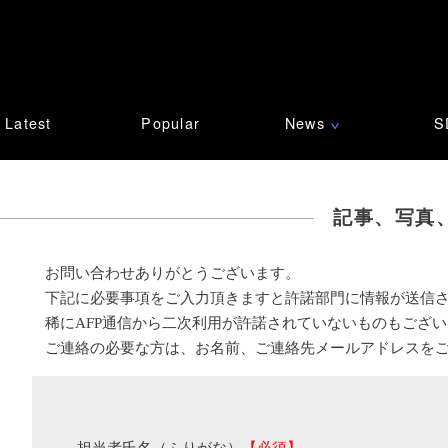
Latest
Popular
News
S
∨
記事、写真
お問い合わせありがとうございます。
下記に必要事項をご入力頂きますと許諾部門に情報が送信
稀にAFP通信から二次利用が許諾されていないものもござ
ご連絡の必要な方は、お名前、ご連絡先メールアドレスを