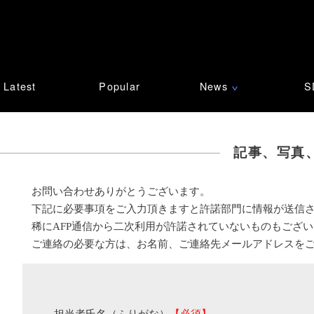
Latest
Popular
News
S
∨
記事、写真
お問い合わせありがとうございます。
下記に必要事項をご入力頂きますと許諾部門に情報が送信
稀にAFP通信から二次利用が許諾されていないものもござ
ご連絡の必要な方は、お名前、ご連絡先メールアドレスを