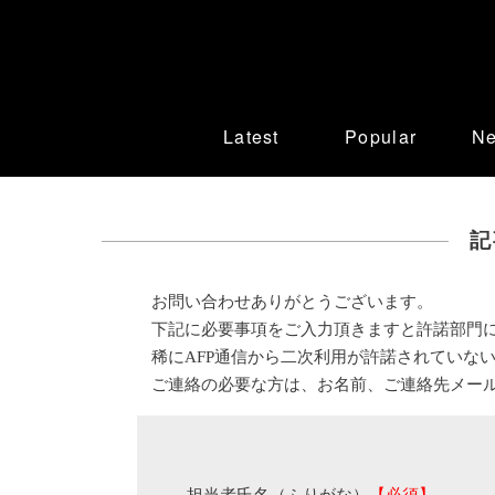
Latest
Popular
N
記
お問い合わせありがとうございます。
下記に必要事項をご入力頂きますと許諾部門
稀にAFP通信から二次利用が許諾されていな
ご連絡の必要な方は、お名前、ご連絡先メー