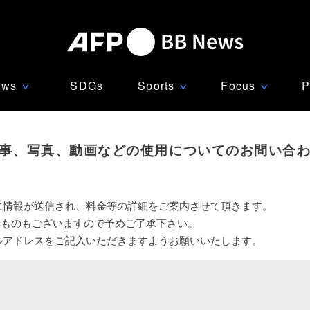
ews
SDGs
Sports
Focus
P
∨
∨
∨
事、写真、動画などの使用についてのお問い合
に情報が送信され、料金等の詳細をご案内させて頂きます。
いものもございますので予めご了承下さい。
ルアドレスをご記入いただきますようお願いいたします。