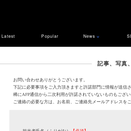
Latest
Popular
News
S
∨
記事、写真
お問い合わせありがとうございます。
下記に必要事項をご入力頂きますと許諾部門に情報が送信
稀にAFP通信から二次利用が許諾されていないものもござ
ご連絡の必要な方は、お名前、ご連絡先メールアドレスを