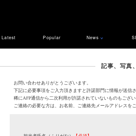
Latest
Popular
News
S
∨
記事、写真
お問い合わせありがとうございます。
下記に必要事項をご入力頂きますと許諾部門に情報が送信
稀にAFP通信から二次利用が許諾されていないものもござ
ご連絡の必要な方は、お名前、ご連絡先メールアドレスを