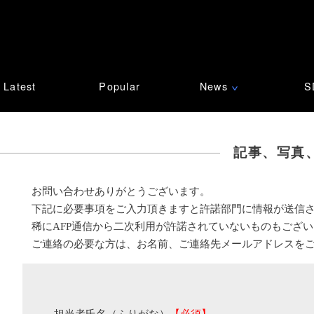
Latest
Popular
News
S
∨
記事、写真
お問い合わせありがとうございます。
下記に必要事項をご入力頂きますと許諾部門に情報が送信
稀にAFP通信から二次利用が許諾されていないものもござ
ご連絡の必要な方は、お名前、ご連絡先メールアドレスを