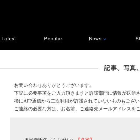
Latest
Popular
News
S
∨
記事、写真
お問い合わせありがとうございます。
下記に必要事項をご入力頂きますと許諾部門に情報が送信
稀にAFP通信から二次利用が許諾されていないものもござ
ご連絡の必要な方は、お名前、ご連絡先メールアドレスを