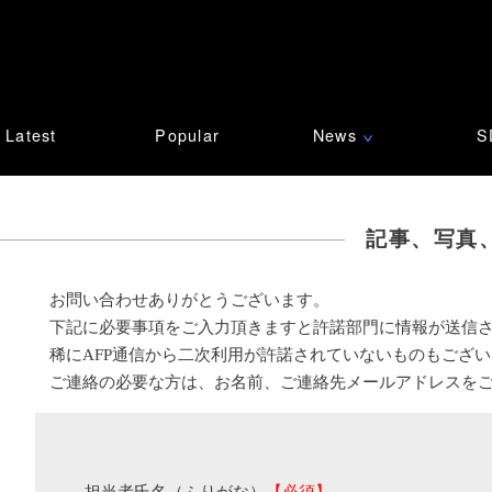
Latest
Popular
News
S
∨
記事、写真
お問い合わせありがとうございます。
下記に必要事項をご入力頂きますと許諾部門に情報が送信
稀にAFP通信から二次利用が許諾されていないものもござ
ご連絡の必要な方は、お名前、ご連絡先メールアドレスを