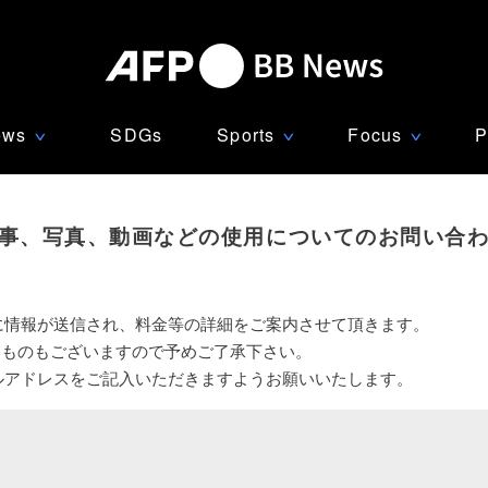
ews
SDGs
Sports
Focus
P
∨
∨
∨
事、写真、動画などの使用についてのお問い合
に情報が送信され、料金等の詳細をご案内させて頂きます。
いものもございますので予めご了承下さい。
ルアドレスをご記入いただきますようお願いいたします。