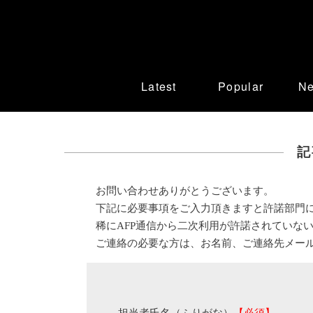
Latest
Popular
N
記
お問い合わせありがとうございます。
下記に必要事項をご入力頂きますと許諾部門
稀にAFP通信から二次利用が許諾されていな
ご連絡の必要な方は、お名前、ご連絡先メー