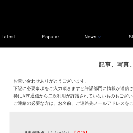
Latest
Popular
News
S
∨
記事、写真
お問い合わせありがとうございます。
下記に必要事項をご入力頂きますと許諾部門に情報が送信
稀にAFP通信から二次利用が許諾されていないものもござ
ご連絡の必要な方は、お名前、ご連絡先メールアドレスを