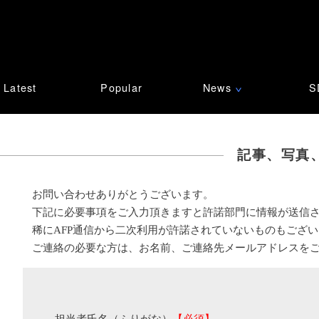
Latest
Popular
News
S
∨
記事、写真
お問い合わせありがとうございます。
下記に必要事項をご入力頂きますと許諾部門に情報が送信
稀にAFP通信から二次利用が許諾されていないものもござ
ご連絡の必要な方は、お名前、ご連絡先メールアドレスを