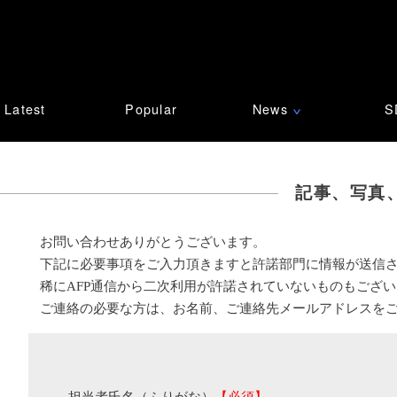
Latest
Popular
News
S
∨
記事、写真
お問い合わせありがとうございます。
下記に必要事項をご入力頂きますと許諾部門に情報が送信
稀にAFP通信から二次利用が許諾されていないものもござ
ご連絡の必要な方は、お名前、ご連絡先メールアドレスを