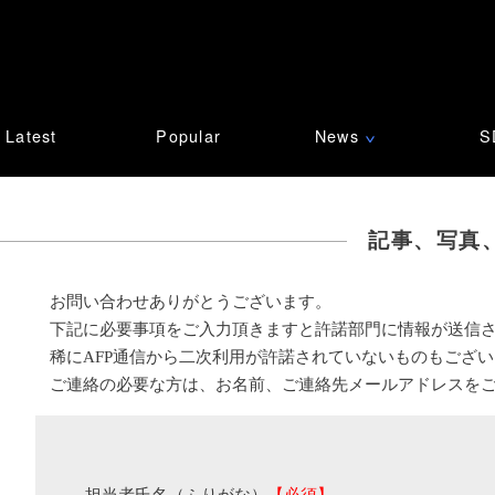
Latest
Popular
News
S
∨
記事、写真
お問い合わせありがとうございます。
下記に必要事項をご入力頂きますと許諾部門に情報が送信
稀にAFP通信から二次利用が許諾されていないものもござ
ご連絡の必要な方は、お名前、ご連絡先メールアドレスを