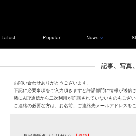
Latest
Popular
News
S
∨
記事、写真
お問い合わせありがとうございます。
下記に必要事項をご入力頂きますと許諾部門に情報が送信
稀にAFP通信から二次利用が許諾されていないものもござ
ご連絡の必要な方は、お名前、ご連絡先メールアドレスを